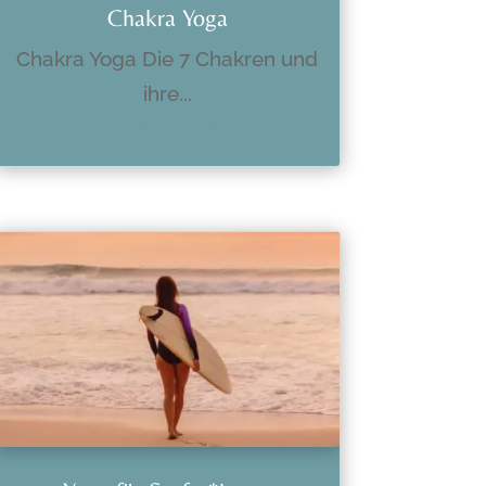
Chakra Yoga
Chakra Yoga Die 7 Chakren und
ihre...
mehr lesen