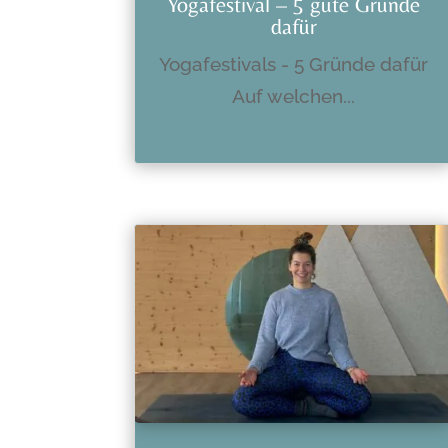
Yogafestival – 5 gute Gründe
dafür
Yogafestivals - 5 Gründe dafür
Auf welchen...
mehr lesen